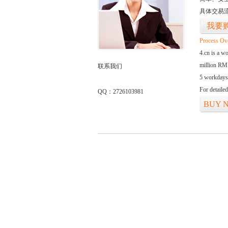
具体交易
我要
Process Ov
4.cn is a w
million RMB
联系我们
5 workdays
For detaile
QQ：2726103981
BUY 