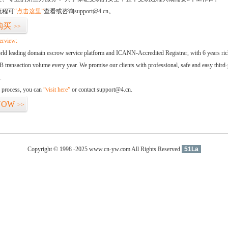
流程可
“点击这里”
查看或咨询support@4.cn。
购买
>>
erview:
orld leading domain escrow service platform and ICANN-Accredited Registrar, with 6 years ri
 transaction volume every year. We promise our clients with professional, safe and easy third-
.
d process, you can
“visit here”
or contact support@4.cn.
NOW
>>
Copyright © 1998 -2025 www.cn-yw.com All Rights Reserved
51La