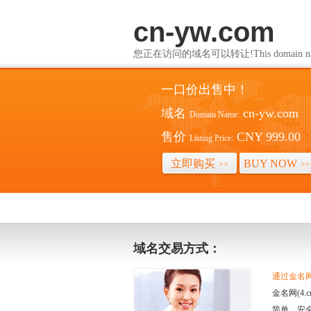
cn-yw.com
您正在访问的域名可以转让!This domain name i
一口价出售中！
域名
cn-yw.com
Domain Name:
售价
CNY 999.00
Listing Price:
立即购买
BUY NOW
>>
>>
域名交易方式：
通过金名网(
金名网(4
简单、安